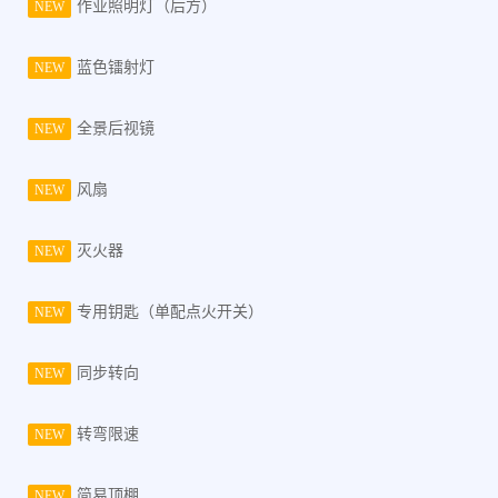
作业照明灯（后方）
NEW
蓝色镭射灯
NEW
全景后视镜
NEW
风扇
NEW
灭火器
NEW
专用钥匙（单配点火开关）
NEW
同步转向
NEW
转弯限速
NEW
简易顶棚
NEW