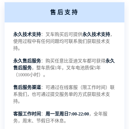
热，降低电池的寿命。而磷酸铁锂电池工作电压高
售后支持
达3.2V，与铅酸电池的工作电压2.1V相比，电池更
具稳定性。2、比能量大。比能量是指电池单位质量
永久技术支持
：叉车购买后可提供
永久技术支持
，
使用过程中有任何问题均可联系我们获取技术支
或单位体积所能输出的电能，磷酸铁锂电池的质量
持。
永久售后服务
：购买任意比亚迪叉车都可获得
永久
比能量为120Wh/kg，；而体积比能量为200Wh/L，
售后服务
，整车质保1年，叉车电池质保5年
（10000小时）。
两种比能量都差不多是铅酸电池的3倍左右。从这也
售后服务渠道
：可通过在线客服（限工作时间）联
···
系我们，也可通过提交服务单的方式获取技术支
持。
客服工作时间
：
周一至周日7:00-22:00
，全年服
磷酸铁锂电池介绍
务，周末、节假日不休息。
NEW