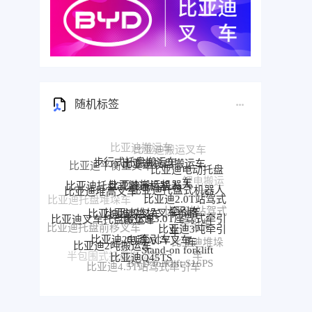
随机标签
步行式托盘搬运车
比亚迪托盘搬运车
比亚迪电动托盘
比亚迪搬运机器人
比亚迪托盘式搬运机器人
比亚迪托盘式机器人
车
比亚迪堆高叉车
比亚迪2.0T站驾式
比亚迪堆垛叉车价格
比亚迪堆垛叉车
比亚迪托盘堆垛车
牵引车
比亚迪3.0T座驾式牵引
比亚迪站驾式
比亚迪叉车托盘搬运车
车
比亚迪3吨牵引
牵引车
比亚迪25T牵引车
比亚迪托盘前移叉车
电动AGV叉车
比亚迪牵
车
比亚迪2吨搬运车
比亚迪堆垛
Stand-on forklift
引车
比亚迪前移叉车
比亚迪Q45TS
车
半包围式托盘搬运车
比亚迪P30S
BYD forklift S16PS
比亚迪4.5T站驾式牵引车
比亚迪仓储叉车
比亚迪站驾式托盘搬运车