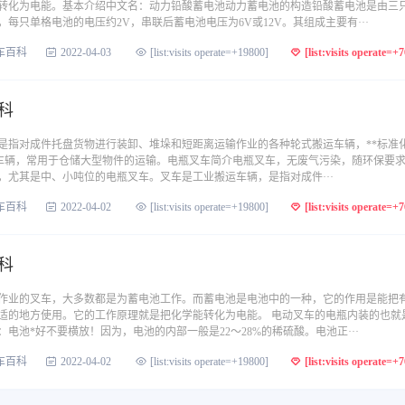
转化为电能。基本介绍中文名：动力铅酸蓄电池动力蓄电池的构造铅酸蓄电池是由三
每只单格电池的电压约2V，串联后蓄电池电压为6V或12V。其组成主要有···
车百科
2022-04-03
[list:visits operate=+19800]
[list:visits operate=+
科
是指对成件托盘货物进行装卸、堆垛和短距离运输作业的各种轮式搬运车辆，**标准
为工业车辆，常用于仓储大型物件的运输。电瓶叉车简介电瓶叉车，无废气污染，随环保要
，尤其是中、小吨位的电瓶叉车。叉车是工业搬运车辆，是指对成件···
车百科
2022-04-02
[list:visits operate=+19800]
[list:visits operate=+
科
作业的叉车，大多数都是为蓄电池工作。而蓄电池是电池中的一种，它的作用是能把
适的地方使用。它的工作原理就是把化学能转化为电能。 电动叉车的电瓶内装的也就
电池*好不要横放！因为，电池的内部一般是22～28%的稀硫酸。电池正···
车百科
2022-04-02
[list:visits operate=+19800]
[list:visits operate=+