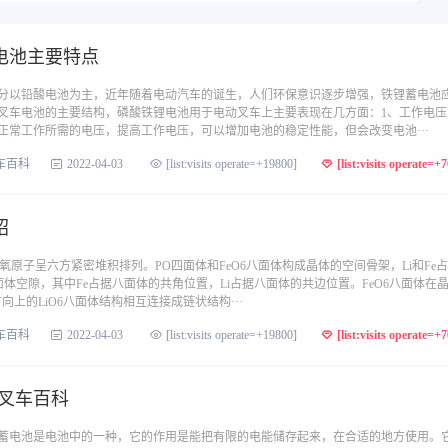
电池主要特点
分以铅酸电池为主，近年随着电动汽车的诞生，人们环保意识逐步增强，铁锂蓄电池
叉车电池的主要结构，磷酸铁锂电池用于电动叉车上主要表现在几方面：1、工作电压
正常工作所需的电压，提高工作电压，可以增加电池的稳定性能，但会改变电池···
车百科
2022-04-03
[list:visits operate=+19800]
[list:visits operate=+
绍
中，氧原子呈六方紧密堆积排列。PO四面体和FeO6八面体构成晶体的空间骨架，Li和Fe
体空隙，其中Fe占据八面体的共角位置，Li占据八面体的共边位置。FeO6八面体在
向上的LiO6八面体结构相互连接成链状结构···
车百科
2022-04-03
[list:visits operate=+19800]
[list:visits operate=+
-叉车百科
蓄电池是电池中的一种，它的作用是能把有限的电能储存起来，在合适的地方使用。