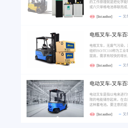
的工作原理就是把化学能
或六只单格电池串联而成，
[list:author]
叉
电瓶叉车-叉车百
电瓶叉车，无废气污染，
组织ISO/TC110称
提高，需求有较快的增长
[list:author]
叉
电动叉车-叉车百
电动叉车是指以电来进行
限的电能储存起来，在合
这种蓄电池。要注意的是：
[list:author]
叉