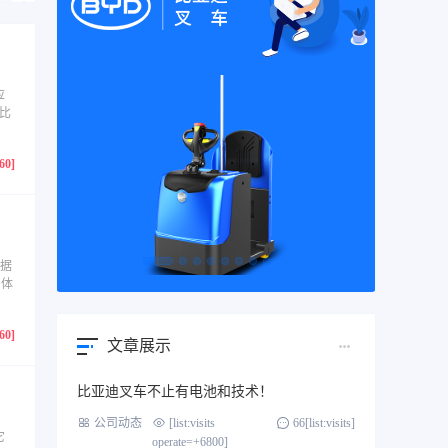
应
比
760]
占据
晶体
760]
文章展示
比亚迪叉车不止有电池和技术！
公司动态
[list:visits
66[list:visits]
它
operate=+6800]