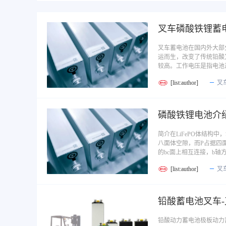
叉车磷酸铁锂蓄
叉车蓄电池在国内外大部
运而生，改变了传统铅酸
较高。工作电压是指电池
[list:author]
叉
磷酸铁锂电池介
简介在LiFePO体结构
八面体空隙，而P占据四面
的bc面上相互连接，b轴方
[list:author]
叉
铅酸蓄电池叉车
铅酸动力蓄电池极板动力