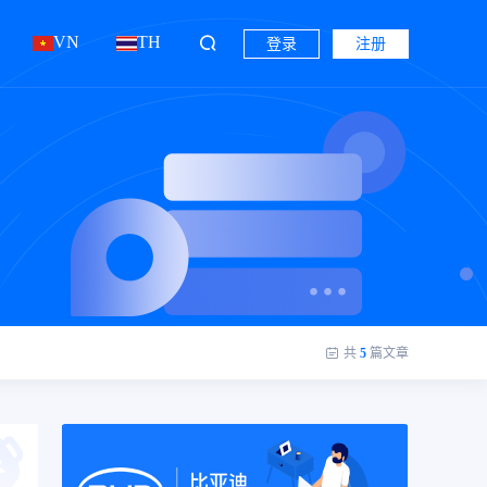
VN
TH
登录
注册
共
5
篇文章