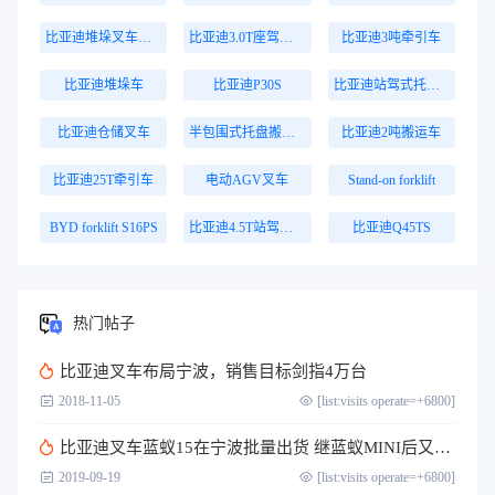
比亚迪堆垛叉车价格
比亚迪3.0T座驾式牵引车
比亚迪3吨牵引车
比亚迪堆垛车
比亚迪P30S
比亚迪站驾式托盘搬运车
比亚迪仓储叉车
半包围式托盘搬运车
比亚迪2吨搬运车
比亚迪25T牵引车
电动AGV叉车
Stand-on forklift
BYD forklift S16PS
比亚迪4.5T站驾式牵引车
比亚迪Q45TS
热门帖子
比亚迪叉车布局宁波，销售目标剑指4万台
2018-11-05
[list:visits operate=+6800]
比亚迪叉车蓝蚁15在宁波批量出货 继蓝蚁MINI后又一壮举
2019-09-19
[list:visits operate=+6800]