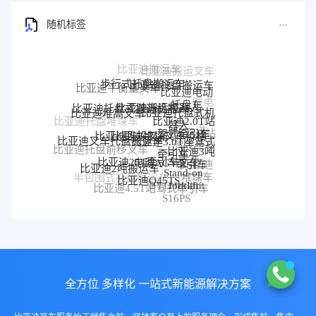
随机标签
步行式托盘搬运车
比亚迪托盘搬运车
比亚迪平衡重叉车
比亚迪电动
比亚迪搬运机器人
托盘车
锂电
比亚迪托盘式搬运机器人
比亚迪托盘式机
比亚迪堆高叉车
搬运
比亚迪2.0T站
器人
比亚迪托盘堆垛车
车
比亚迪堆垛叉车价格
比亚迪堆垛叉车
驾式牵引车
比亚迪站
比亚迪3.0T座驾式
比亚迪叉车托盘搬运车
驾式牵引
牵引车
比亚迪3吨
比亚迪托盘前移叉车
比亚迪25T牵引车
电动AGV叉车
车
牵引车
比亚迪
比亚迪2吨搬运车
Stand-on
堆垛车
比亚迪Q45TS
半包围式托盘搬运车
比亚迪
forklift
BYD forklift
比亚迪4.5T站驾式牵引车
比亚迪仓储叉车
P30S
S16PS
全方位 多样化 一站式新能源解决方案