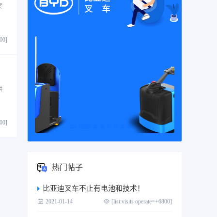
案
800]
供
800]
热门帖子
比亚迪叉车不止有电池和技术！
2021-01-14
[list:visits operate=+6800]