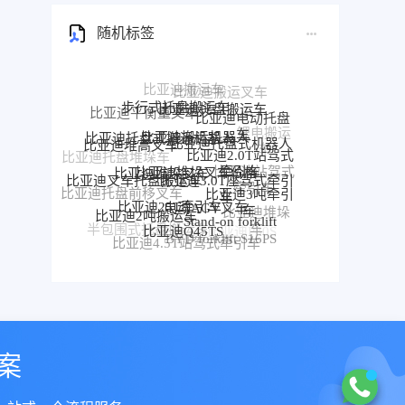
随机标签
步行式托盘搬运车
比亚迪托盘搬运车
比亚迪平衡重叉车
比亚迪电动托盘
比亚迪搬运机器人
比亚迪托盘式搬运机器人
车
比亚迪托盘式机器人
比亚迪堆高叉车
比亚迪2.0T站驾式
比亚迪堆垛叉车价格
比亚迪托盘堆垛车
比亚迪堆垛叉车
牵引车
比亚迪3.0T座驾式牵引
比亚迪站驾式
比亚迪叉车托盘搬运车
车
比亚迪3吨牵引
牵引车
比亚迪托盘前移叉车
比亚迪25T牵引车
电动AGV叉车
车
比亚迪2吨搬运车
比亚迪堆垛
Stand-on forklift
比亚迪前移叉车
比亚迪Q45TS
车
半包围式托盘搬运车
比亚迪P30S
BYD forklift S16PS
比亚迪4.5T站驾式牵引车
比亚迪仓储叉车
比亚迪站驾式托盘搬运车
案