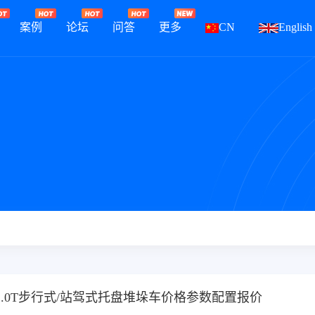
案例
论坛
问答
更多
CN
English
_2.0T步行式/站驾式托盘堆垛车价格参数配置报价