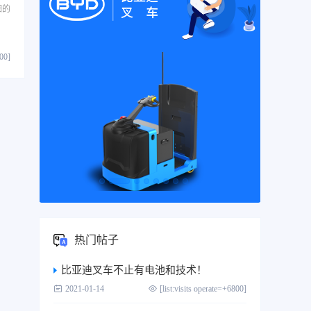
细的
800]
热门帖子
比亚迪叉车不止有电池和技术！
2021-01-14
[list:visits operate=+6800]