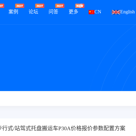
案例
论坛
问答
更多
CN
English
T步行式/站驾式托盘搬运车P30A价格报价参数配置方案