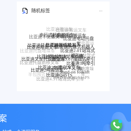
随机标签
步行式托盘搬运车
比亚迪托盘搬运车
比亚迪平衡重叉车
比亚迪电动托盘
比亚迪搬运机器人
比亚迪托盘式搬运机器人
车
比亚迪托盘式机器人
比亚迪堆高叉车
比亚迪2.0T站驾式
比亚迪托盘堆垛车
比亚迪堆垛叉车价格
比亚迪堆垛叉车
牵引车
比亚迪3.0T座驾式牵引
比亚迪站驾式
比亚迪叉车托盘搬运车
车
牵引车
比亚迪3吨牵引
比亚迪托盘前移叉车
比亚迪25T牵引车
电动AGV叉车
车
比亚迪2吨搬运车
比亚迪堆垛
比亚迪前移叉车
Stand-on forklift
比亚迪Q45TS
车
半包围式托盘搬运车
比亚迪P30S
BYD forklift S16PS
比亚迪4.5T站驾式牵引车
比亚迪仓储叉车
比亚迪站驾式托盘搬运车
案