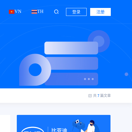
VN
TH
登录
注册
共
7
篇文章