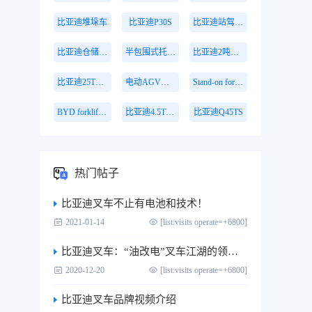
比亚迪堆垛车
比亚迪P30S
比亚迪站驾式托盘搬运车
比亚迪仓储叉车
半包围式托盘搬运车
比亚迪2吨搬运车
比亚迪25T牵引车
电动AGV叉车
Stand-on forklift
BYD forklift S16PS
比亚迪4.5T站驾式牵引车
比亚迪Q45TS
热门帖子
比亚迪叉车不止有电池和技术！
2021-01-14
[list:visits operate=+6800]
比亚迪叉车：“油改电”叉车江湖的领跑者
2020-12-20
[list:visits operate=+6800]
比亚迪叉车品牌视频介绍