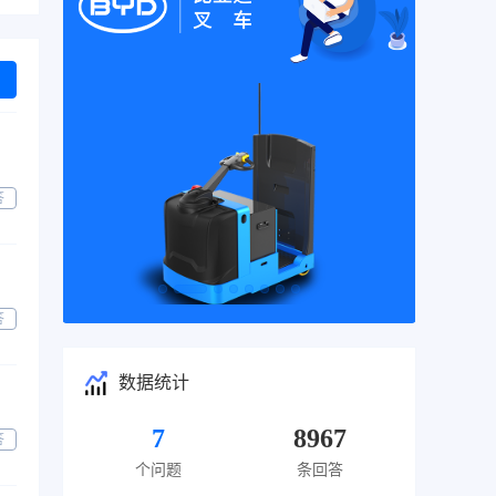
答
答
数据统计
7
8967
答
个问题
条回答