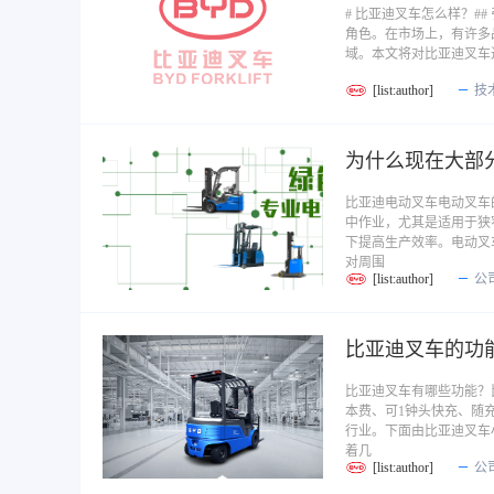
# 比亚迪叉车怎么样？
角色。在市场上，有许多
域。本文将对比亚迪叉车
[list:author]
技
为什么现在大部
比亚迪电动叉车电动叉车
中作业，尤其是适用于狭
下提高生产效率。电动叉
对周围
[list:author]
公
比亚迪叉车的功
比亚迪叉车有哪些功能？
本费、可1钟头快充、随
行业。下面由比亚迪叉车
着几
[list:author]
公