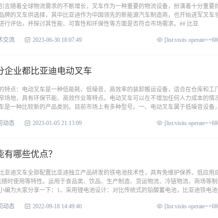
## 引言随着全球物流需求的不断增长，叉车作为一种重要的物流设备，扮演着十分重要
品牌的叉车供选择，其中比亚迪作为中国领先的新能源汽车制造商，也开始进军叉车
进行评估，并探讨其性能、可靠性和环保性等方面是否符合市场需求。## 比亚
术交流
2023-06-30 18:07:49
[list:visits operate=+6
分企业都比亚迪电动叉车
的特点：电动叉车是一种低能耗、低噪音、高效率的装卸搬运设备，适合在仓库和工
窄场地，具有环保节能、高效作业等特点。电动叉车可以在不增加任何人力成本的情
车是一种比较新的产品类别。目前市场上有多种型号。一、电动叉车属于低噪音设备
司动态
2023-01-05 21:13:09
[list:visits operate=+6
能有哪些优点？
比亚迪叉车全部配置比亚迪独立产品研发的铁电池技术性，具有免维护保养、低应用
充随时使用等特性。运用于食品类、饮品、生产制造、货运物流、冷链物流、商场等制
小编为大家分享一下：1、采用锂电池设计：对比传统式的铅酸蓄电池，比亚迪铁电池
司动态
2022-09-18 14:49:40
[list:visits operate=+6