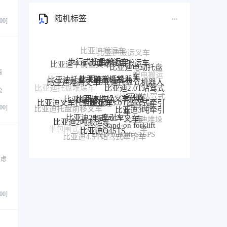
随机标签
800]
步行式托盘搬运车
比亚迪托盘搬运车
比亚迪电动托盘
比亚迪搬运机器人
比亚迪托盘式搬运机器人
比亚迪托盘式机器人
车
青
比亚迪堆高叉车
比亚迪2.0T站驾式
。
比亚迪堆垛叉车价格
比亚迪堆垛叉车
比亚迪托盘堆垛车
牵引车
比亚迪3.0T座驾式牵引
公
比亚迪叉车托盘搬运车
比亚迪站驾式
车
比亚迪3吨牵引
牵引车
比亚迪25T牵引车
电动AGV叉车
比亚迪托盘前移叉车
800]
比亚迪牵
车
比亚迪2吨搬运车
Stand-on forklift
比亚迪堆垛
引车
比亚迪前移叉车
比亚迪Q45TS
车
半包围式托盘搬运车
比亚迪P30S
BYD forklift S16PS
比亚迪4.5T站驾式牵引车
比亚迪仓储叉车
比亚迪站驾式托盘搬运车
考虑
800]