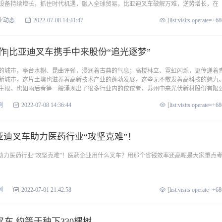
设备持续增长，抓住时代机遇，融入全球贸易，比亚迪叉车破解万难，逆势增长，在
业动态
2022-07-08 14:41:47
[list:visits operate=+6
作|比亚迪叉车携手中来股份“追光逐梦”
的城市，亭台水榭、昆曲评弹，浸润着古典的气息；高楼林立、霓虹闪烁，更传递着
新城市，这片土壤也滋养着高新技术产业的蓬勃发展，这些无不散发着高科技的魅力
生根，也如雨后春笋一般涌现出了很多行业内的佼佼者，苏州中来光伏新材股份有限
例
2022-07-08 14:36:44
[list:visits operate=+6
亚迪叉车助力医药行业“攻坚克难”！
车助力医药行业“攻坚克难”！医药企业用什么叉车？用那个省钱效率还高呢是大家重点
例
2022-07-01 21:42:58
[list:visits operate=+6
车 约等于种下330棵树