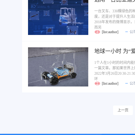
一台叉车、330棵绿色
度，还是对于提升人生活
2018年发布的微博显示
而另
[list:author]
公
地球一小时 为“
1个人在1小时的时间内
一篇文章。那如果世界上
2022年3月26日20:3
环
[list:author]
公
上一页