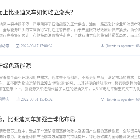
而上比亚迪叉车如何屹立潮头？
地区冲突持续不停，严重阻碍了石油能源的正常供应，油价一路高涨让企业和消费者
，全球能源巨头的首席执行官们连连警告称，由于产量限制导致原油供应紧张，油价
资银行高盛集团预计，布伦特原油价格将走高，全球石油供应仍将保持紧张局面，而且
司动态
2022-09-17 17:00:32
[list:visits operate=+6
守绿色新能源
察着整个商业环境和用户需求，近年来不断创新，不断更新产品，满足市场的需求，
车，正不断为物流运输行业渡去“新能源”的风，以其过硬的续航能力与极强稳定性为
如在造纸业上，新能源叉车逐渐代替了以往的燃油叉车，以5.0T电动平衡重式叉车为
司动态
2022-08-31 15:45:02
[list:visits operate=+6
翅膀，比亚迪叉车加强全球化布局
于疫情后复苏进程中，受益于**运输瓶颈逐步消除以及各国产业链的逐步恢复，全球贸易
步向好态势。随着全球供应链解决方案需求的持续提升，绿色低碳成为全球能源发展主