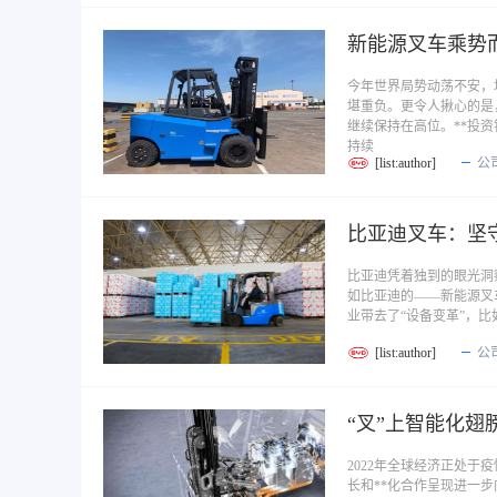
新能源叉车乘势
今年世界局势动荡不安，
堪重负。更令人揪心的是
继续保持在高位。**投
持续
[list:author]
公
比亚迪叉车：坚
比亚迪凭着独到的眼光洞
如比亚迪的——新能源叉
业带去了“设备变革”，比
[list:author]
公
“叉”上智能化
2022年全球经济正处
长和**化合作呈现进一