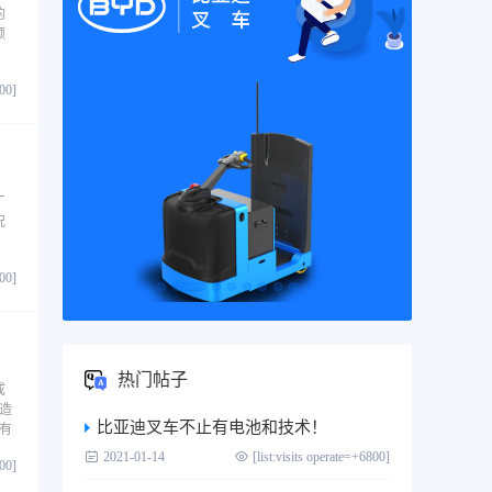
的
领
800]
厂
况
，
800]
热门帖子
成
造
比亚迪叉车不止有电池和技术！
有
2021-01-14
[list:visits operate=+6800]
800]