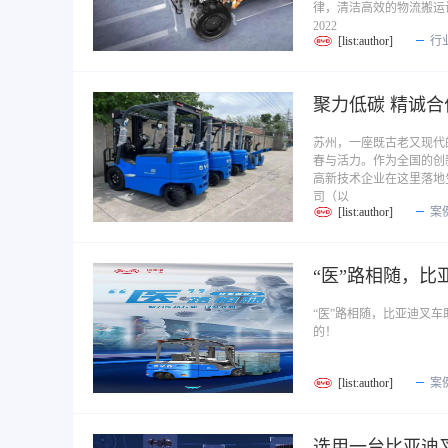
律，清洁高效的物流搬运
2022
[list:author]
行
聚力低碳 精诚合
苏州，一座既古老又现代
春与活力。作为全国的创
高新技术企业在这里落地
司（以
[list:author]
案
“医”路相随，比
“医”路相随，比亚迪叉
的！
[list:author]
案
选用一台比亚迪叉