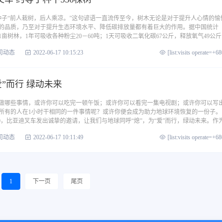
的种子“前人栽树，后人乘凉。”这句谚语一直流传至今，树木无论是对于提升人心情的愉
的品质，乃至对于提升生态环境水平、降低碳排放量都有着巨大的作用。据中国统计
，1亩树林，1年可吸收各种粉尘20－60吨；1天可吸收二氧化碳67公斤，释放氧气49公
司动态
2022-06-17 10:15:23
[list:visits operate=+6
爱”而行 绿动未来
能做哪些事情，或许你可以吃完一顿午饭；或许你可以看完一集电视剧；或许你可以写
所有的人在1小时干相同的一件事情呢？或许你便会成为助力地球环境恢复的一份子。
0-21:30，比亚迪叉车发出诚挚的邀请，让我们与地球同呼“熄”，为“爱”而行，绿动未来。作
司动态
2022-06-17 10:11:49
[list:visits operate=+6
1
下一页
尾页