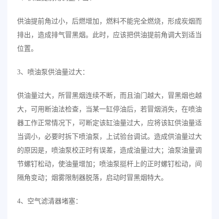
供油提前角过小，后燃增加，燃料不能完全燃烧，形成炭烟而
排出，造成排气冒黑烟。此时，应该把供油提前角调大到适当
位置。
3、喷油泵供油量过大：
供油量过大，所冒黑烟连续不断，而且油门越大，冒黑烟也越
大，可用断油法检查，当某一缸停油后，若冒烟消失，在喷油
器工作正常情况下，可断定该缸油量过大，应将该缸供油量适
当调小，必要时拆下喷油泵，上试验台调试。造成供油量过大
的原因是，喷油泵校正时有误差，造成油量过大；油泵油量调
节螺钉松动，使油量增加；喷油泵挺杆上的正时螺钉松动，间
隔角变动；烟雾限制器脱落，启动时冒黑烟特大。
4、空气滤清器堵塞：