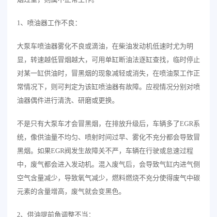
1、喷油器工作不良：
大泵车喷油器雾化不良或滴油，在柴油发动机低速时尤为明
显，转速越低冒烟越大，可用单缸断油法逐缸查找，临时停止
对某一缸供油时，冒黑烟的现象减轻或消失，在喷油泵工作正
常情况下，则可判定为该缸喷油器有故障。应视情况分别对喷
油器偶件进行清洗、研磨或更换。
不是只有大泵车才会冒黑烟，在排放升级后，车辆多了EGR系
统，像供油量不均匀、喷射时间过早、雾化不充分都会导致冒
黑烟。如果EGR阀发生故障关不严，车辆在行驶或怠速过程
中，废气都会进入发动机。混入废气后，会导致气缸内进气侧
空气含量减少，导致氧气减少，燃料燃烧不充分使得废气中碳
元素的含量增高，废气就会变黑色。
2、供油提前角调整不当：