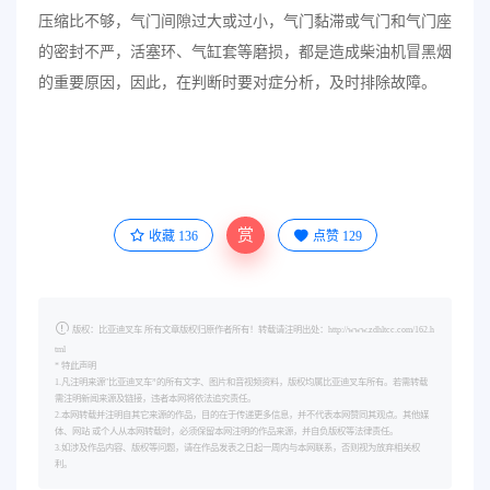
压缩比不够，气门间隙过大或过小，气门黏滞或气门和气门座
的密封不严，活塞环、气缸套等磨损，都是造成柴油机冒黑烟
的重要原因，因此，在判断时要对症分析，及时排除故障。
赏
收藏
136
点赞
129
版权：比亚迪叉车 所有文章版权归原作者所有！转载请注明出处：http://www.zdhltcc.com/162.h
tml
* 特此声明
1.凡注明来源"比亚迪叉车”的所有文字、图片和音视频资料，版权均属比亚迪叉车所有。若需转载
需注明新闻来源及链接，违者本网将依法追究责任。
2.本网转载并注明自其它来源的作品，目的在于传递更多信息，并不代表本网赞同其观点。其他媒
体、网站 或个人从本网转载时，必须保留本网注明的作品来源，并自负版权等法律责任。
3.如涉及作品内容、版权等问题，请在作品发表之日起一周内与本网联系，否则视为放弃相关权
利。